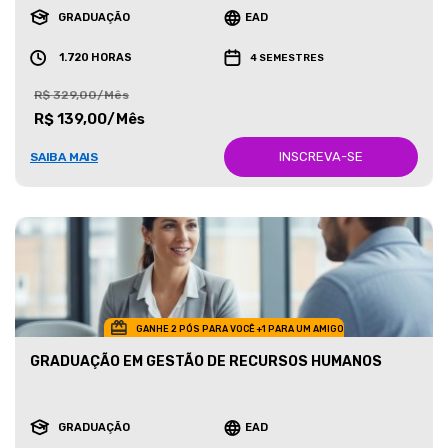
GRADUAÇÃO
EAD
1.720 HORAS
4 SEMESTRES
R$ 329,00/Mês
R$ 139,00/Mês
INSCREVA-SE
SAIBA MAIS
GANHE 2 PÓS PARA VOCÊ +1 PARA UM AMIGO
GRADUAÇÃO EM GESTÃO DE RECURSOS HUMANOS
GRADUAÇÃO
EAD