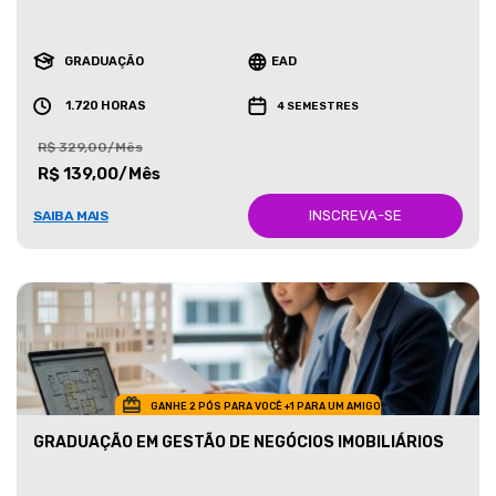
GRADUAÇÃO
EAD
1.720 HORAS
4 SEMESTRES
R$ 329,00/Mês
R$ 139,00/Mês
INSCREVA-SE
SAIBA MAIS
GANHE 2 PÓS PARA VOCÊ +1 PARA UM AMIGO
GRADUAÇÃO EM GESTÃO DE NEGÓCIOS IMOBILIÁRIOS