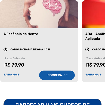
A Essência da Mente
ABA - Anál
Aplicada
CARGA HORÁRIA DE 08 A 40 H
CARGA HO
Taxa única de
Taxa única 
R$ 79,90
R$ 79,9
SAIBA MAIS
SAIBA MAIS
INSCREVA-SE
CARREGAR MAIS CURSOS DE