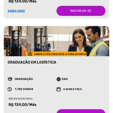
R$ 139,00/Mês
INSCREVA-SE
SAIBA MAIS
GANHE 2 PÓS PARA VOCÊ +1 PARA UM AMIGO
GRADUAÇÃO EM LOGÍSTICA
GRADUAÇÃO
EAD
1.720 HORAS
4 SEMESTRES
R$ 329,00/Mês
R$ 139,00/Mês