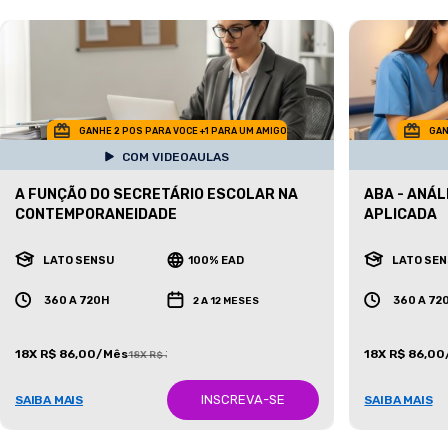
GANHE 2 POS PARA VOCE +1 PARA UM AMIGO
GAN
COM VIDEOAULAS
A FUNÇÃO DO SECRETÁRIO ESCOLAR NA
ABA - ANÁ
CONTEMPORANEIDADE
APLICADA
LATO SENSU
100% EAD
LATO SE
360 A 720H
360 A 72
2 A 12 MESES
18X R$ 86,00/Mês
18X R$ 86,0
18X R$ 387,00/Mês
INSCREVA-SE
SAIBA MAIS
SAIBA MAIS