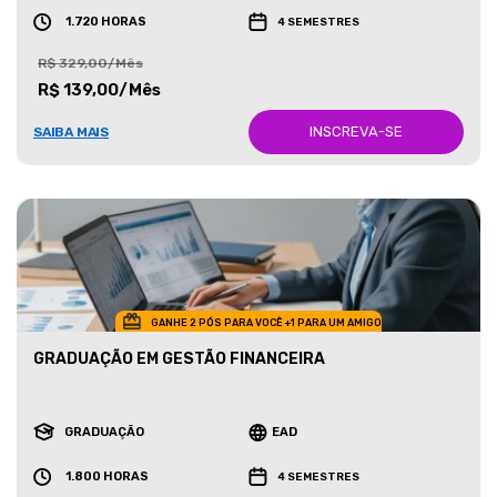
1.720 HORAS
4 SEMESTRES
R$ 329,00/Mês
R$ 139,00/Mês
INSCREVA-SE
SAIBA MAIS
GANHE 2 PÓS PARA VOCÊ +1 PARA UM AMIGO
GRADUAÇÃO EM GESTÃO FINANCEIRA
GRADUAÇÃO
EAD
1.800 HORAS
4 SEMESTRES