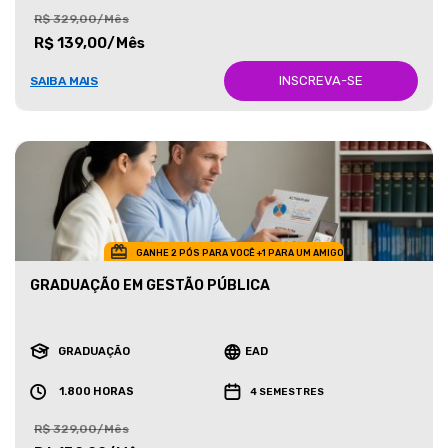
R$ 329,00/Mês
R$ 139,00/Mês
INSCREVA-SE
SAIBA MAIS
GANHE 2 PÓS PARA VOCÊ +1 PARA UM AMIGO
GRADUAÇÃO EM GESTÃO PÚBLICA
GRADUAÇÃO
EAD
1.800 HORAS
4 SEMESTRES
R$ 329,00/Mês