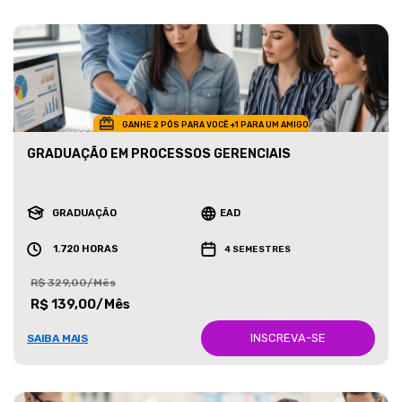
GANHE 2 PÓS PARA VOCÊ +1 PARA UM AMIGO
GRADUAÇÃO EM PROCESSOS GERENCIAIS
GRADUAÇÃO
EAD
1.720 HORAS
4 SEMESTRES
R$ 329,00/Mês
R$ 139,00/Mês
INSCREVA-SE
SAIBA MAIS