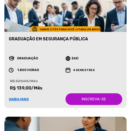
GANHE 2 PÓS PARA VOCÊ +1 PARA UM AMIGO
GRADUAÇÃO EM SEGURANÇA PÚBLICA
GRADUAÇÃO
EAD
1.800 HORAS
4 SEMESTRES
R$ 329,00/Mês
R$ 139,00/Mês
INSCREVA-SE
SAIBA MAIS