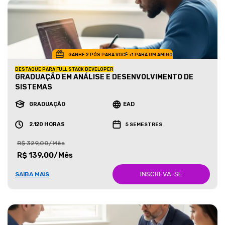
GANHE 2 PÓS PARA VOCÊ +1 PARA UM AMIGO
DESTAQUE PARA FULL STACK DEVELOPER
GRADUAÇÃO EM ANÁLISE E DESENVOLVIMENTO DE
SISTEMAS
GRADUAÇÃO
EAD
2.120 HORAS
5 SEMESTRES
R$ 329,00/Mês
R$ 139,00/Mês
INSCREVA-SE
SAIBA MAIS