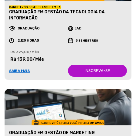
GANHE 1 PÓS COM DESTAQUE EM I.A.
GRADUAÇÃO EM GESTÃO DA TECNOLOGIA DA
INFORMAÇÃO
GRADUAÇÃO
EAD
2.120 HORAS
5 SEMESTRES
R$ 329,00/Mês
R$ 139,00/Mês
INSCREVA-SE
SAIBA MAIS
GANHE 2 PÓS PARA VOCÊ +1 PARA UM AMIGO
GRADUAÇÃO EM GESTÃO DE MARKETING