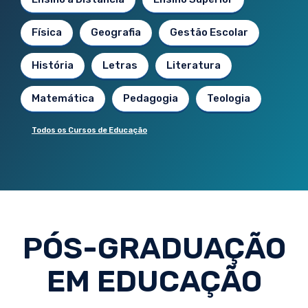
Física
Geografia
Gestão Escolar
História
Letras
Literatura
Matemática
Pedagogia
Teologia
Todos os Cursos de Educação
PÓS-GRADUAÇÃO
EM EDUCAÇÃO