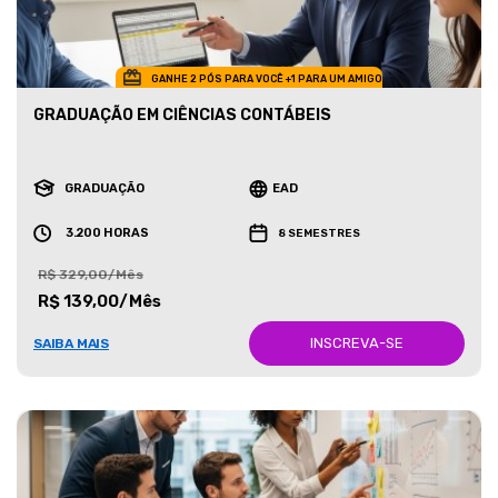
GANHE 2 PÓS PARA VOCÊ +1 PARA UM AMIGO
GRADUAÇÃO EM CIÊNCIAS CONTÁBEIS
GRADUAÇÃO
EAD
3.200 HORAS
8 SEMESTRES
R$ 329,00/Mês
R$ 139,00/Mês
INSCREVA-SE
SAIBA MAIS