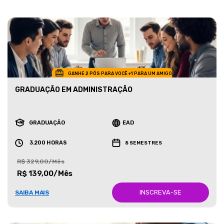
GANHE 2 PÓS PARA VOCÊ +1 PARA UM AMIGO
GRADUAÇÃO EM ADMINISTRAÇÃO
GRADUAÇÃO
EAD
3.200 HORAS
8 SEMESTRES
R$ 329,00/Mês
R$ 139,00/Mês
INSCREVA-SE
SAIBA MAIS