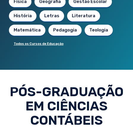
Física
Geografia
Gestão Escolar
História
Letras
Literatura
Matemática
Pedagogia
Teologia
Todos os Cursos de Educação
PÓS-GRADUAÇÃO
EM CIÊNCIAS
CONTÁBEIS