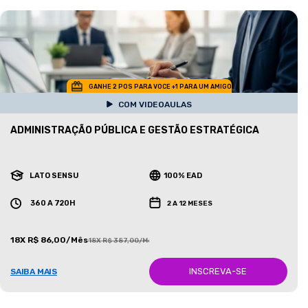
GANHE 2 POS PARA VOCE +1 PARA UM AMIGO
COM VIDEOAULAS
ADMINISTRAÇÃO PÚBLICA E GESTÃO ESTRATÉGICA
LATO SENSU
100% EAD
360 A 720H
2 A 12 MESES
18X R$ 86,00/Mês
18X R$ 387,00/Mês
INSCREVA-SE
SAIBA MAIS