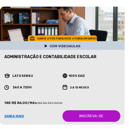
GANHE 2 POS PARA VOCE +1 PARA UM AMIGO
COM VIDEOAULAS
ADMINISTRAÇÃO E CONTABILIDADE ESCOLAR
LATO SENSU
100% EAD
360 A 720H
2 A 12 MESES
18X R$ 86,00/Mês
18X R$ 387,00/Mês
INSCREVA-SE
SAIBA MAIS