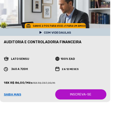
GANHE 2 POS PARA VOCE +1 PARA UM AMIGO
COM VIDEOAULAS
AUDITORIA E CONTROLADORIA FINANCEIRA
LATO SENSU
100% EAD
360 A 720H
2 A 12 MESES
18X R$ 86,00/Mês
18X R$ 387,00/Mês
INSCREVA-SE
SAIBA MAIS