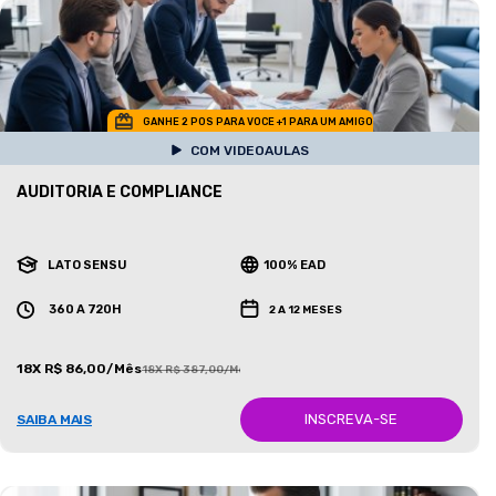
GANHE 2 POS PARA VOCE +1 PARA UM AMIGO
COM VIDEOAULAS
AUDITORIA E COMPLIANCE
LATO SENSU
100% EAD
360 A 720H
2 A 12 MESES
18X R$ 86,00/Mês
18X R$ 387,00/Mês
INSCREVA-SE
SAIBA MAIS