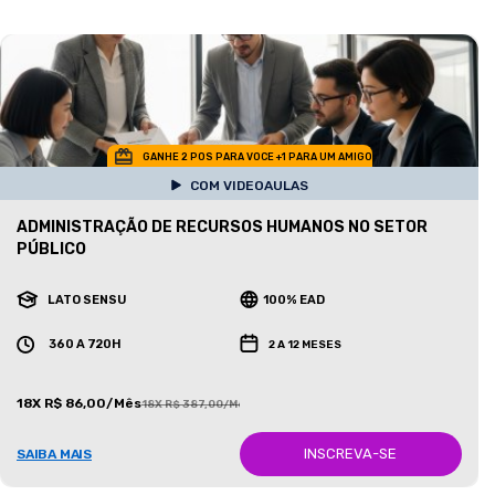
GANHE 2 POS PARA VOCE +1 PARA UM AMIGO
COM VIDEOAULAS
ADMINISTRAÇÃO DE RECURSOS HUMANOS NO SETOR
PÚBLICO
LATO SENSU
100% EAD
360 A 720H
2 A 12 MESES
18X R$ 86,00/Mês
18X R$ 387,00/Mês
INSCREVA-SE
SAIBA MAIS