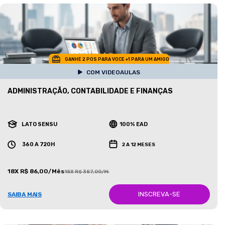
GANHE 2 POS PARA VOCE +1 PARA UM AMIGO
COM VIDEOAULAS
ADMINISTRAÇÃO, CONTABILIDADE E FINANÇAS
LATO SENSU
100% EAD
360 A 720H
2 A 12 MESES
18X R$ 86,00/Mês
18X R$ 387,00/Mês
INSCREVA-SE
SAIBA MAIS