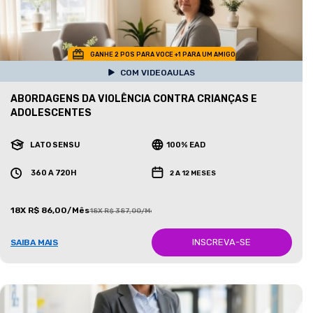
GANHE 2 POS PARA VOCE +1 PARA UM AMIGO
COM VIDEOAULAS
ABORDAGENS DA VIOLÊNCIA CONTRA CRIANÇAS E
ADOLESCENTES
LATO SENSU
100% EAD
360 A 720H
2 A 12 MESES
18X R$ 86,00/Mês
18X R$ 387,00/Mês
INSCREVA-SE
SAIBA MAIS