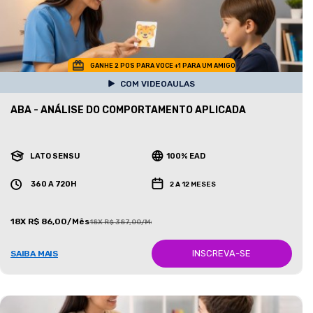
GANHE 2 POS PARA VOCE +1 PARA UM AMIGO
COM VIDEOAULAS
ABA - ANÁLISE DO COMPORTAMENTO APLICADA
LATO SENSU
100% EAD
360 A 720H
2 A 12 MESES
18X R$ 86,00/Mês
18X R$ 387,00/Mês
INSCREVA-SE
SAIBA MAIS