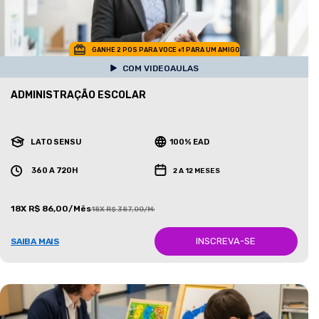
GANHE 2 POS PARA VOCE +1 PARA UM AMIGO
COM VIDEOAULAS
ADMINISTRAÇÃO ESCOLAR
LATO SENSU
100% EAD
360 A 720H
2 A 12 MESES
18X R$ 86,00/Mês
18X R$ 387,00/Mês
INSCREVA-SE
SAIBA MAIS