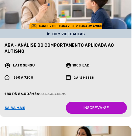
GANHE 2 POS PARA VOCE +1 PARA UM AMIGO
COM VIDEOAULAS
ABA - ANÁLISE DO COMPORTAMENTO APLICADA AO
AUTISMO
LATO SENSU
100% EAD
360 A 720H
2 A 12 MESES
18X R$ 86,00/Mês
18X R$ 387,00/Mês
INSCREVA-SE
SAIBA MAIS