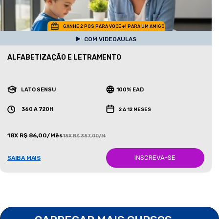
GANHE 2 POS PARA VOCE +1 PARA UM AMIGO
COM VIDEOAULAS
ALFABETIZAÇÃO E LETRAMENTO
LATO SENSU
100% EAD
360 A 720H
2 A 12 MESES
18X R$ 86,00/Mês
18X R$ 387,00/Mês
INSCREVA-SE
SAIBA MAIS