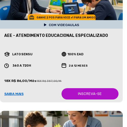
GANHE 2 POS PARA VOCE +1 PARA UM AMIGO
COM VIDEOAULAS
AEE - ATENDIMENTO EDUCACIONAL ESPECIALIZADO
LATO SENSU
100% EAD
360 A 720H
2 A 12 MESES
18X R$ 86,00/Mês
18X R$ 387,00/Mês
INSCREVA-SE
SAIBA MAIS