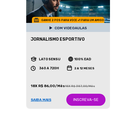
GANHE 2 POS PARA VOCE +1 PARA UM AMIGO
COM VIDEOAULAS
JORNALISMO ESPORTIVO
LATO SENSU
100% EAD
360 A 720H
2 A 12 MESES
18X R$ 86,00/Mês
18X R$ 387,00/Mês
INSCREVA-SE
SAIBA MAIS