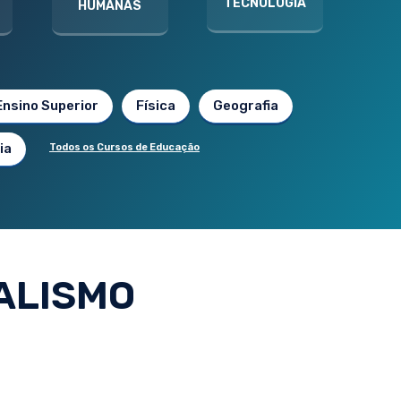
TECNOLOGIA
HUMANAS
Ensino Superior
Física
Geografia
ia
Todos os Cursos de Educação
ALISMO