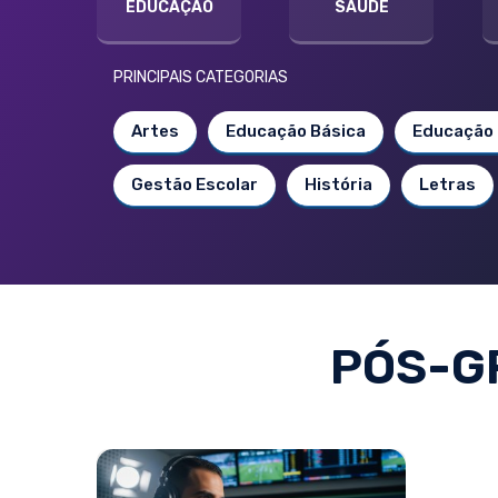
EDUCAÇÃO
SAÚDE
PRINCIPAIS CATEGORIAS
Artes
Educação Básica
Educação 
Gestão Escolar
História
Letras
PÓS-G