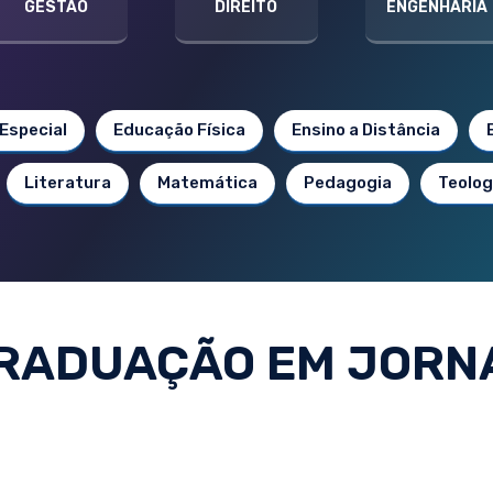
GESTÃO
DIREITO
ENGENHARIA
Especial
Educação Física
Ensino a Distância
Literatura
Matemática
Pedagogia
Teolog
RADUAÇÃO EM JORN