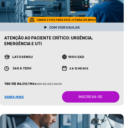
GANHE 2 POS PARA VOCE +1 PARA UM AMIGO
COM VIDEOAULAS
ATENÇÃO AO PACIENTE CRÍTICO: URGÊNCIA,
EMERGÊNCIA E UTI
LATO SENSU
100% EAD
360 A 720H
2 A 12 MESES
18X R$ 86,00/Mês
18X R$ 387,00/Mês
INSCREVA-SE
SAIBA MAIS