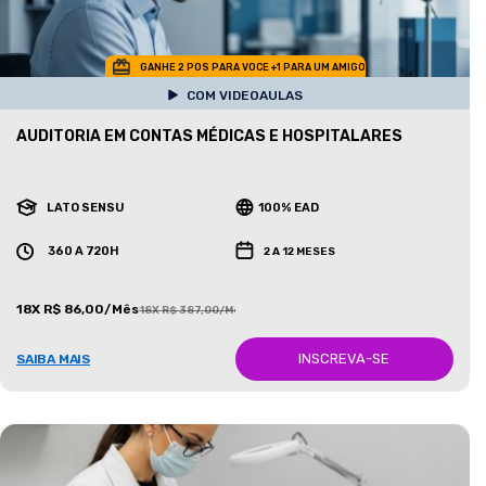
GANHE 2 POS PARA VOCE +1 PARA UM AMIGO
COM VIDEOAULAS
AUDITORIA EM CONTAS MÉDICAS E HOSPITALARES
LATO SENSU
100% EAD
360 A 720H
2 A 12 MESES
18X R$ 86,00/Mês
18X R$ 387,00/Mês
INSCREVA-SE
SAIBA MAIS