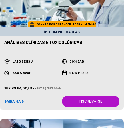
GANHE 2 POS PARA VOCE +1 PARA UM AMIGO
COM VIDEOAULAS
ANÁLISES CLÍNICAS E TOXICOLÓGICAS
LATO SENSU
100% EAD
360 A 420H
2 A 12 MESES
18X R$ 86,00/Mês
18X R$ 387,00/Mês
INSCREVA-SE
SAIBA MAIS