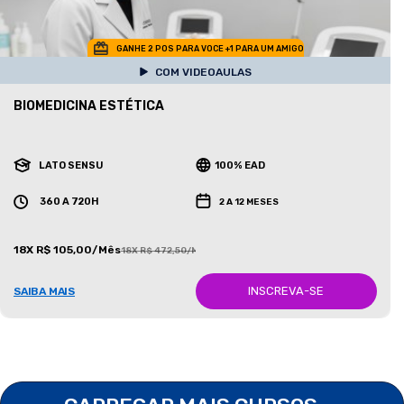
GANHE 2 POS PARA VOCE +1 PARA UM AMIGO
COM VIDEOAULAS
BIOMEDICINA ESTÉTICA
LATO SENSU
100% EAD
360 A 720H
2 A 12 MESES
18X R$ 105,00/Mês
18X R$ 472,50/Mês
INSCREVA-SE
SAIBA MAIS