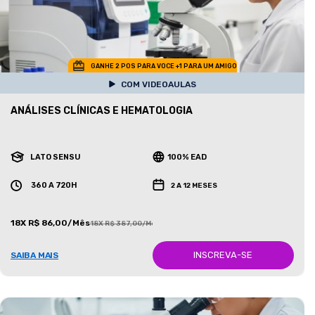
GANHE 2 POS PARA VOCE +1 PARA UM AMIGO
COM VIDEOAULAS
ANÁLISES CLÍNICAS E HEMATOLOGIA
LATO SENSU
100% EAD
360 A 720H
2 A 12 MESES
18X R$ 86,00/Mês
18X R$ 387,00/Mês
INSCREVA-SE
SAIBA MAIS