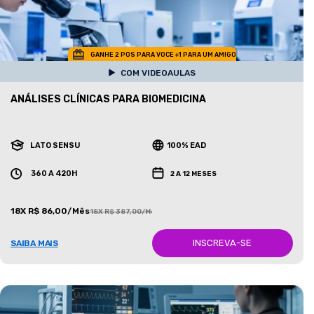
GANHE 2 POS PARA VOCE +1 PARA UM AMIGO
COM VIDEOAULAS
ANÁLISES CLÍNICAS PARA BIOMEDICINA
LATO SENSU
100% EAD
360 A 420H
2 A 12 MESES
18X R$ 86,00/Mês
18X R$ 387,00/Mês
INSCREVA-SE
SAIBA MAIS