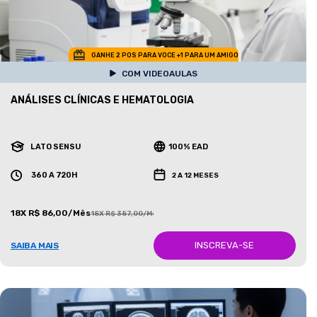
GANHE 2 POS PARA VOCE +1 PARA UM AMIGO
COM VIDEOAULAS
ANÁLISES CLÍNICAS E HEMATOLOGIA
LATO SENSU
100% EAD
360 A 720H
2 A 12 MESES
18X R$ 86,00/Mês
18X R$ 387,00/Mês
INSCREVA-SE
SAIBA MAIS