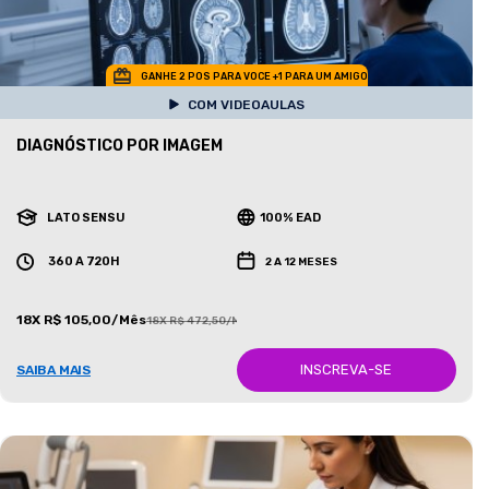
GANHE 2 POS PARA VOCE +1 PARA UM AMIGO
COM VIDEOAULAS
DIAGNÓSTICO POR IMAGEM
LATO SENSU
100% EAD
360 A 720H
2 A 12 MESES
18X R$ 105,00/Mês
18X R$ 472,50/Mês
INSCREVA-SE
SAIBA MAIS