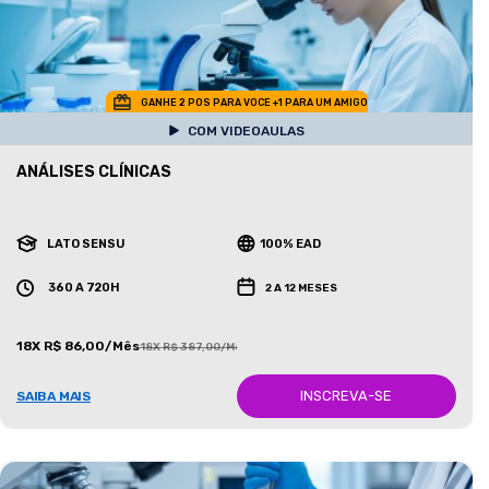
GANHE 2 POS PARA VOCE +1 PARA UM AMIGO
COM VIDEOAULAS
ANÁLISES CLÍNICAS
LATO SENSU
100% EAD
360 A 720H
2 A 12 MESES
18X R$ 86,00/Mês
18X R$ 387,00/Mês
INSCREVA-SE
SAIBA MAIS