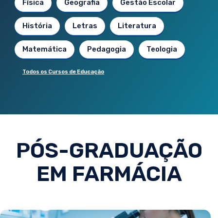
Física
Geografia
Gestão Escolar
História
Letras
Literatura
Matemática
Pedagogia
Teologia
Todos os Cursos de Educação
PÓS-GRADUAÇÃO
EM FARMÁCIA