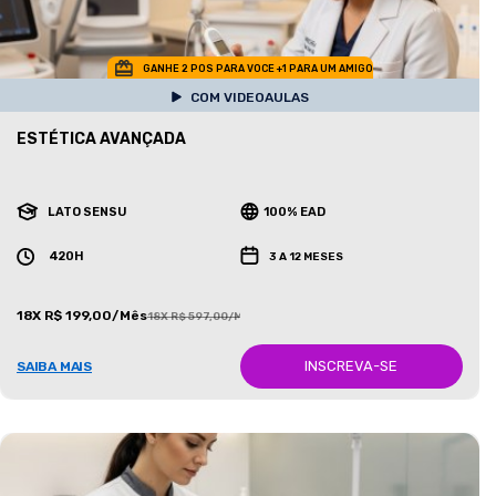
GANHE 2 POS PARA VOCE +1 PARA UM AMIGO
COM VIDEOAULAS
ESTÉTICA AVANÇADA
LATO SENSU
100% EAD
420H
3 A 12 MESES
18X R$ 199,00/Mês
18X R$ 597,00/Mês
INSCREVA-SE
SAIBA MAIS