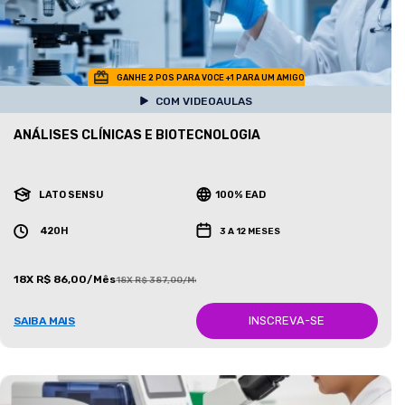
GANHE 2 POS PARA VOCE +1 PARA UM AMIGO
COM VIDEOAULAS
ANÁLISES CLÍNICAS E BIOTECNOLOGIA
LATO SENSU
100% EAD
420H
3 A 12 MESES
18X R$ 86,00/Mês
18X R$ 387,00/Mês
INSCREVA-SE
SAIBA MAIS