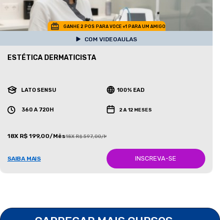
GANHE 2 POS PARA VOCE +1 PARA UM AMIGO
COM VIDEOAULAS
ESTÉTICA DERMATICISTA
LATO SENSU
100% EAD
360 A 720H
2 A 12 MESES
18X R$ 199,00/Mês
18X R$ 597,00/Mês
INSCREVA-SE
SAIBA MAIS